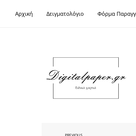
Skip
to
Αρχική
Δειγματολόγιο
Φόρμα Παραγγ
content
Digital Pape
Χαρτιά Πολυτελείας – Ειδικά Χαρτιά – Δερματίνες – 
PREVIOUS