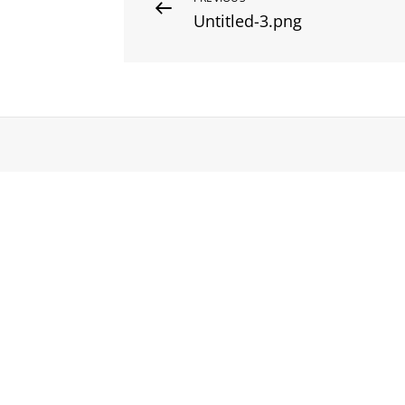
Post
Previous
Untitled-3.png
Post
navigation