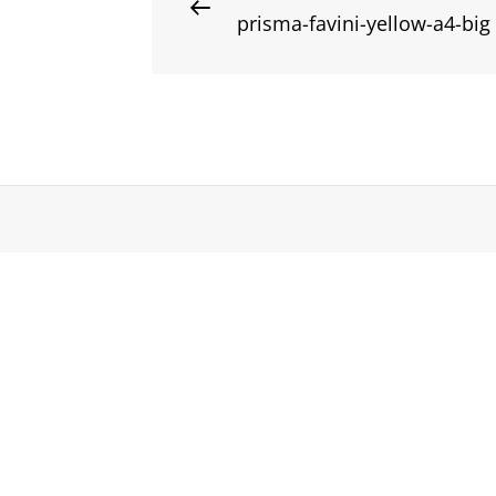
Post
prisma-favini-yellow-a4-big
Post
navigation