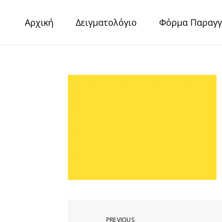
Skip
to
Αρχική
Δειγματολόγιο
Φόρμα Παραγγ
content
Digital Pape
Χαρτιά Πολυτελείας – Ειδικά Χαρτιά – Δερματίνες – 
Previous
PREVIOUS