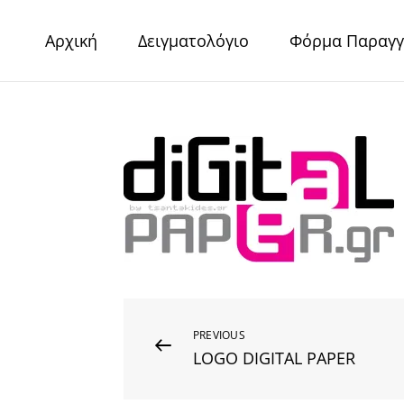
Skip
to
Αρχική
Δειγματολόγιο
Φόρμα Παραγγ
content
Digital Pape
Χαρτιά Πολυτελείας – Ειδικά Χαρτιά – Δερματίνες – 
Post
Previous
PREVIOUS
LOGO DIGITAL PAPER
Post
navigation