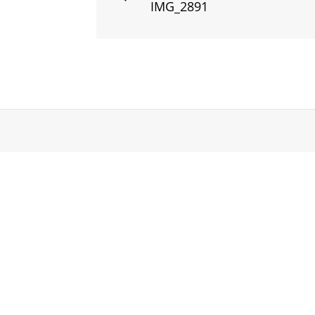
IMG_2891
Post
navigation