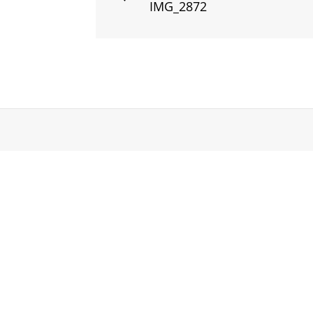
IMG_2872
Post
navigation